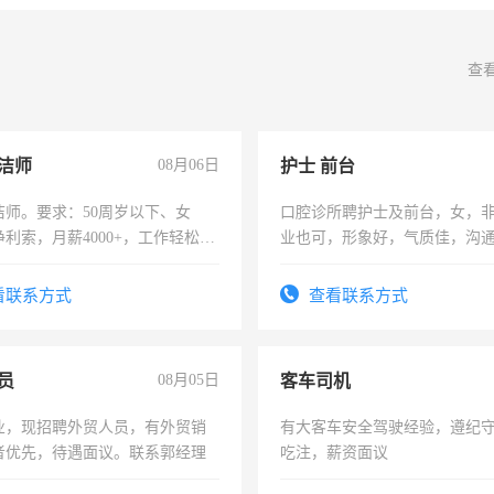
查
洁师
08月06日
护士 前台
洁师。要求：50周岁以下、女
口腔诊所聘护士及前台，女，
利索，月薪4000+，工作轻松，
业也可，形象好，气质佳，沟
活，不需坐班，适合宝妈、全职
强。面试，周日休息。
。
看联系方式
查看联系方式
员
08月05日
客车司机
业，现招聘外贸人员，有外贸销
有大客车安全驾驶经验，遵纪
者优先，待遇面议。联系郭经理
吃注，薪资面议