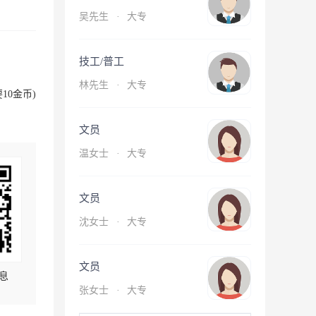
吴先生
·
大专
技工/普工
林先生
·
大专
10金币)
文员
温女士
·
大专
文员
沈女士
·
大专
文员
息
张女士
·
大专