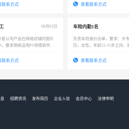
看联系方式
查看联系方式
工
08月03日
车险内勤1名
作是公司产品在网络店铺的图片
负责车险报价出单，要求：大
作，要求熟练运用PS修图软件,工
历，女性，年龄22-35岁之间
每天8小时，待遇优厚。
操作，工作态度认真，具有团
试用期1-3个月，转正后交纳五
看联系方式
查看联系方式
信息
招聘资讯
发布简历
企业入驻
会员中心
法律申明
们