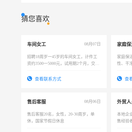
猜您喜欢
车间女工
08月07日
家庭保
招聘18周岁一45岁的车间女工，计件工
家庭保
资约3500一5000元，试用期2个月，交五
性、干净
险，有年薪假，年底福利
时间灵
太太等
查看联系方式
查
售后客服
08月06日
外贸人
售后客服20名，女性，20-30周岁，单
本地企
休，国家节假日休息
售经验