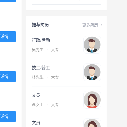
推荐简历
更多简历
详情
行政/后勤
吴先生
·
大专
技工/普工
详情
林先生
·
大专
文员
温女士
·
大专
详情
文员