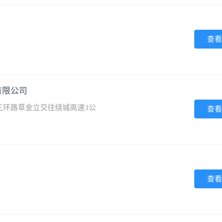
查看
有限公司
三环路草金立交往绕城高速3公
查看
查看