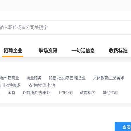
招聘企业
职场资讯
一句话信息
收费标准
地产|建筑业
商业服务
贸易|批发|零售|租赁业
文体教育|工艺美术
府|非盈利机构
农|林|牧|渔|其他
位
国有
外商独资/办事处
上市公司
政府机关
其他性质
查看