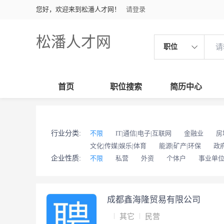
您好，欢迎来到松潘人才网！
请登录
松潘人才网
职位
首页
职位搜索
简历中心
行业分类:
不限
IT|通信|电子|互联网
金融业
房
文化|传媒|娱乐|体育
能源|矿产|环保
政
企业性质:
不限
私营
外资
个体户
事业单
成都鑫海隆贸易有限公司
其它
民营