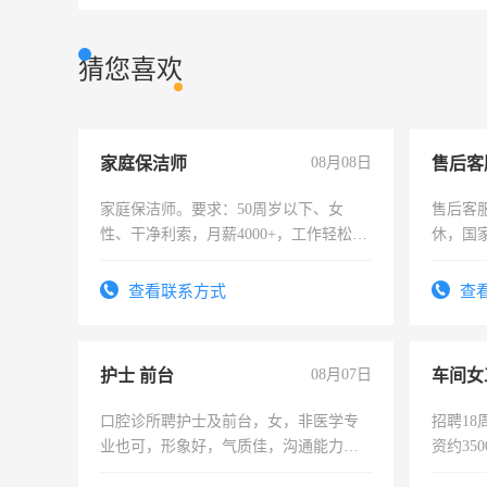
猜您喜欢
家庭保洁师
08月08日
售后客
家庭保洁师。要求：50周岁以下、女
售后客服
性、干净利索，月薪4000+，工作轻松，
休，国
时间灵活，不需坐班，适合宝妈、全职
太太等。
查看联系方式
查
护士 前台
08月07日
车间女
口腔诊所聘护士及前台，女，非医学专
招聘18
业也可，形象好，气质佳，沟通能力
资约35
强。面试，周日休息。
险，有