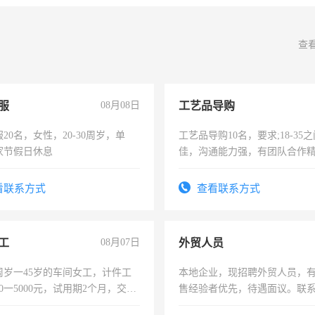
查
服
08月08日
工艺品导购
20名，女性，20-30周岁，单
工艺品导购10名，要求;18-35
家节假日休息
佳，沟通能力强，有团队合作
上进心，有工作经验者优先！
看联系方式
查看联系方式
工
08月07日
外贸人员
周岁一45岁的车间女工，计件工
本地企业，现招聘外贸人员，
00一5000元，试用期2个月，交五
售经验者优先，待遇面议。联
年薪假，年底福利