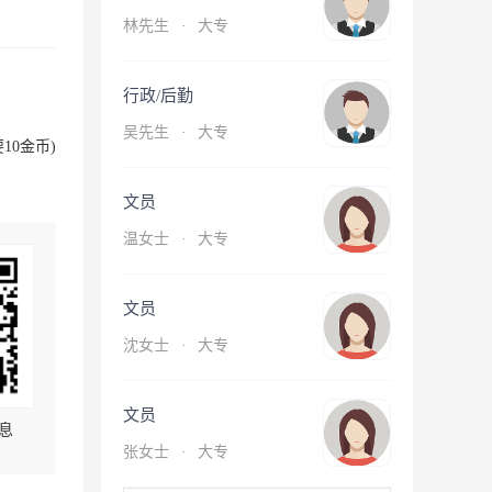
林先生
·
大专
行政/后勤
吴先生
·
大专
10金币)
文员
温女士
·
大专
文员
沈女士
·
大专
文员
息
张女士
·
大专